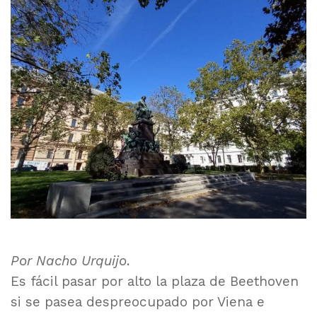
Viena:
la
plaza
de
Beethoven
Por Nacho Urquijo
.
Es fácil pasar por alto la plaza de Beethoven
si se pasea despreocupado por Viena e