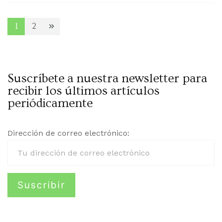
Navegación
1
2
Page
Page
de
Suscríbete a nuestra newsletter para
entradas
recibir los últimos artículos
periódicamente
Dirección de correo electrónico: