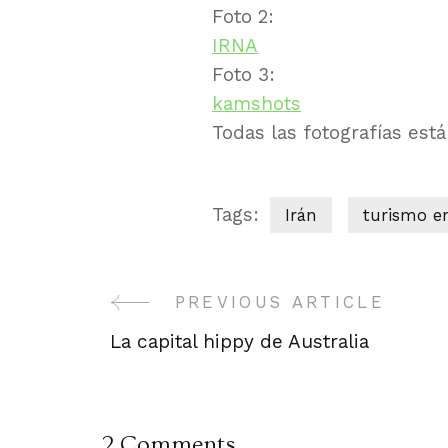
Foto 2:
IRNA
Foto 3:
kamshots
Todas las fotografías est
Tags:
Irán
turismo e
Post
PREVIOUS ARTICLE
La capital hippy de Australia
Navigation
2 Comments