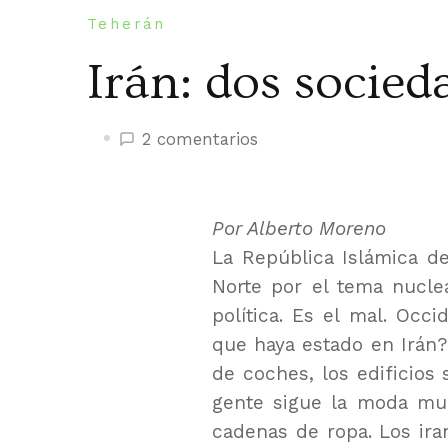
Teherán
Irán: dos socied
en
2 comentarios
Irán:
dos
sociedades
Por Alberto Moreno
La República Islámica d
Norte por el tema nucle
política. Es el mal. Occ
que haya estado en Irán?
de coches, los edificios
gente sigue la moda mun
cadenas de ropa. Los ira