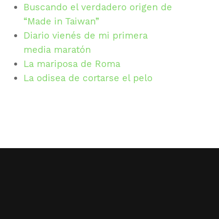
Buscando el verdadero origen de
“Made in Taiwan”
Diario vienés de mi primera
media maratón
La mariposa de Roma
La odisea de cortarse el pelo