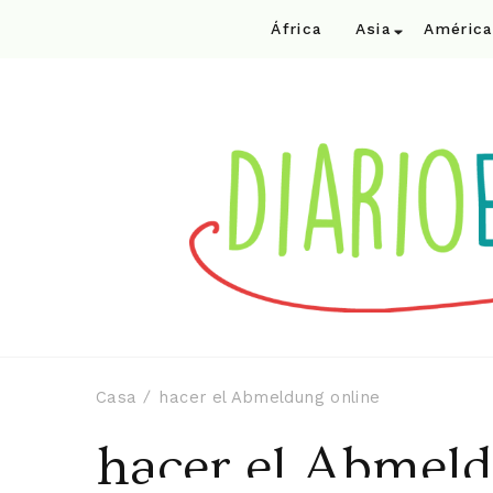
África
Asia
América
Casa
hacer el Abmeldung online
hacer el Abmeld